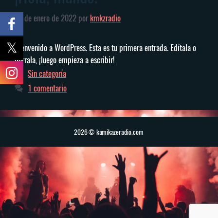
13 de enero de 2022
por
kmkzradio
Bienvenido a WordPress. Esta es tu primera entrada. Edítala o
bórrala, ¡luego empieza a escribir!
Categorías
Sin categoría
1 comentario
2026 © kamikazeradio.com